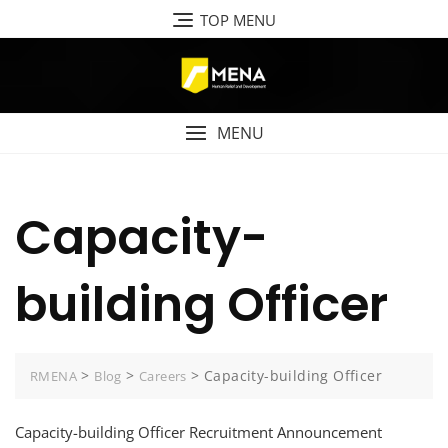
Skip
TOP MENU
to
content
MENU
Capacity-
building Officer
>
>
>
Capacity-building Officer
RMENA
Blog
Careers
Capacity-building Officer Recruitment Announcement